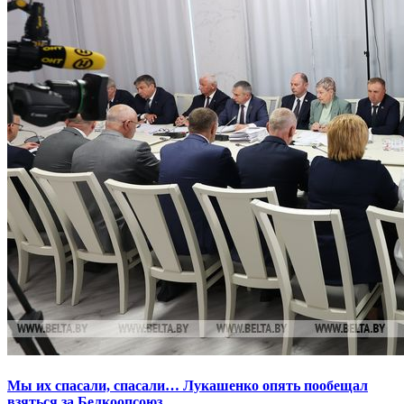
Мы их спасали, спасали… Лукашенко опять пообещал
взяться за Белкоопсоюз