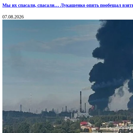
Мы их спасали, спасали… Лукашенко опять пообещал взять
07.08.2026