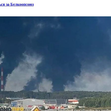
ся за Белкоопсоюз