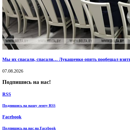
Мы их спасали, спасали… Лукашенко опять пообещал взять
07.08.2026
Подпишись на нас!
RSS
Подпишиcь на нашу ленту RSS
Facebook
Подпишиcь на нас на Facebook