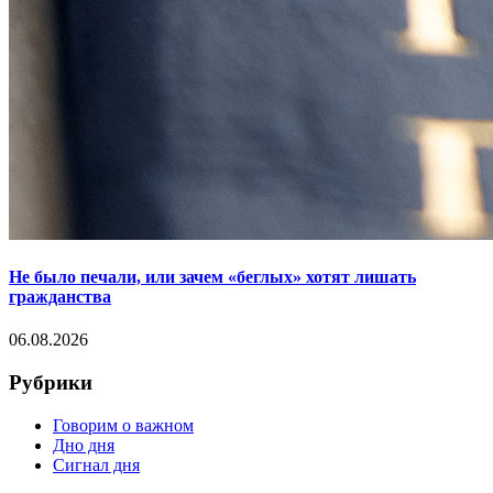
Не было печали, или зачем «беглых» хотят лишать
гражданства
06.08.2026
Рубрики
Говорим о важном
Дно дня
Сигнал дня