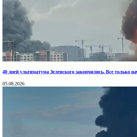
40 дней ультиматума Зеленского закончились. Все только н
05.08.2026