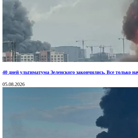
40 дней ультиматума Зеленского закончились. Все только н
05.08.2026