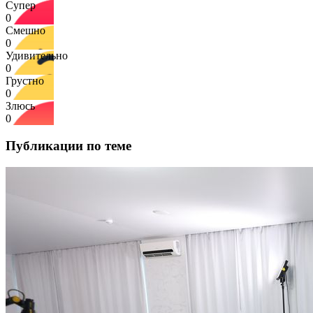
Супер
0
Смешно
0
Удивительно
0
Грустно
0
Злюсь
0
Публикации по теме