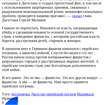
ситуацию в Дагестане и создать протестный фон, в том числе
с использованием запрещенных приемов, связанных с
раздуванием межнациональной розни, межконфессиональных
проблем, проводятся нашими врагами», —
сказал
глава
Дагестана Сергей Меликов.
Главное не перепутать. Виновата не власть, награждающая
убийц и сделавшая ненависть основой государственного
строя, а невидимые фашисты, с которыми российская власть
борется, расстреливая детей, стариков и женщин.
В прошлом веке в Германии фашизм начинался с еврейских
погромов, а закончил войной. Спустя без малого сто лет
Россия начала поход против воображаемых фашистов с
разрушенных городов и расстрелянных мирных жителей. А
еврейские погромы стали уже бесплатным дополнением к
этой войне.
И все равно. Это не мы — фашисты. Это все другие вокруг —
фашисты. А мы — не фашисты. Нам просто нравятся
еврейские погромы.
Тэги:
беспорядки
Дагестан
еврейский погром
Махачкала
Нравится
0