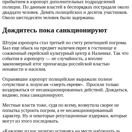
прибытием в аэропорт дополнительных подразделений
полиции. По данным властей в беспорядках пострадали около
двадцати человек. Девять полицейских и десяток участников.
Около шестидесяти человек были задержаны.
Дождитесь пока санкционируют
Штурм аэропорта стал третьей по счету репетицией погрома.
Был еще обыск на предмет наличия еврее в гостинице и
сожженный еврейский культурный центр в Нальчике. Так что
события в аэропорту — не случайность, а вполне
закономерный итог пропаганды российской властью
ненависти и насилия.
Охранявшие аэропорт полицейские выражали полное
сочувствие к лозунгам «смерть евреям». Просили только
воздержаться от несанкционированных действий. Дождаться,
видимо, пока санкционируют.
Местные власти тоже, судя по всему, возмутила скорее не
попытка устроить погром, а ее несанкционированный
характер. Ну и некоторые репутационные издержки, которые
могут из этого последовать.
«Каждому из нас нелегко оставаясь на месте наблюдать за