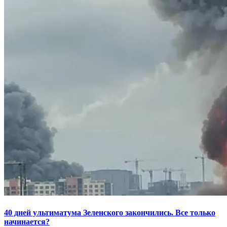
40 дней ультиматума Зеленского закончились. Все только
начинается?