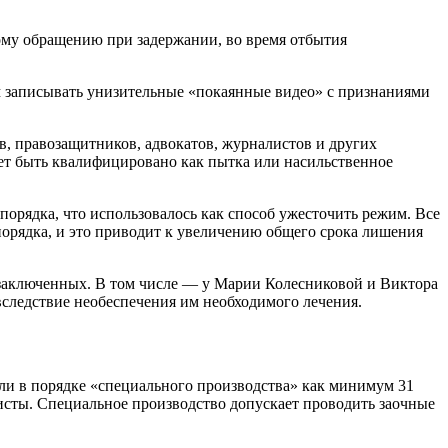
ому обращению при задержании, во время отбытия
записывать унизительные «покаянные видео» с признаниями
, правозащитников, адвокатов, журналистов и других
ет быть квалифицировано как пытка или насильственное
ядка, что использовалось как способ ужесточить режим. Все
орядка, и это приводит к увеличению общего срока лишения
заключенных. В том числе — у Марии Колесниковой и Виктора
вследствие необеспечения им необходимого лечения.
дили в порядке «специального производства» как минимум 31
исты. Специальное производство допускает проводить заочные