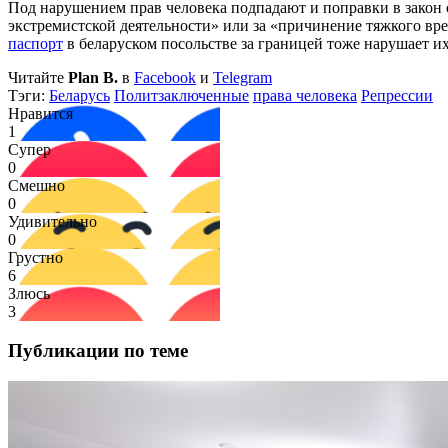
Под нарушением прав человека подпадают и поправки в закон 
экстремистской деятельности» или за «причинение тяжкого вр
паспорт
в беларуском посольстве за границей тоже нарушает их
Читайте
Plan B.
в
Facebook
и
Telegram
Тэги:
Беларусь
Политзаключенные
права человека
Репрессии
Нравится
1
Супер
0
Смешно
0
Удивительно
0
Грустно
6
Злюсь
3
Публикации по теме