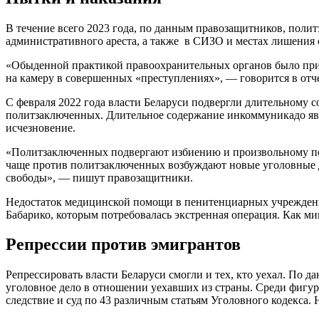
В течение всего 2023 года, по данным правозащитников, пол
административного ареста, а также в СИЗО и местах лишения 
«Обыденной практикой правоохранительных органов было при
на камеру в совершенных «преступлениях», — говорится в отче
С февраля 2022 года власти Беларуси подвергли длительному
политзаключенных. Длительное содержание инкоммуникадо явл
исчезновение.
«Политзаключенных подвергают избиению и произвольному по
чаще против политзаключенных возбуждают новые уголовные де
свободы», — пишут правозащитники.
Недостаток медицинской помощи в пенитенциарных учреждения
Бабарико, которым потребовалась экстренная операция. Как м
Репрессии против эмигрантов
Репрессировать власти Беларуси смогли и тех, кто уехал. По 
уголовное дело в отношении уехавших из страны. Среди фигу
следствие и суд по 43 различным статьям Уголовного кодекса. 