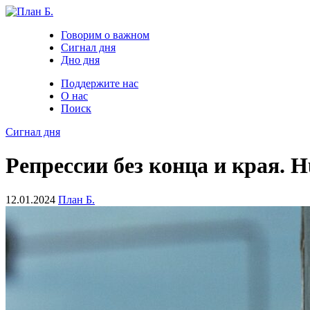
Говорим о важном
Сигнал дня
Дно дня
Поддержите нас
О нас
Поиск
Сигнал дня
Репрессии без конца и края. 
12.01.2024
План Б.