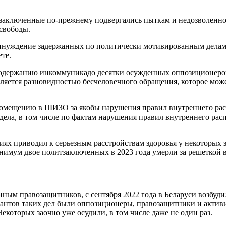
итзаключенные по-прежнему подвергались пыткам и недозволенн
свободы.
нуждение задержанных по политически мотивированным делам 
те.
 содержанию инкоммуникадо десятки осужденных оппозиционеров
яется разновидностью бесчеловечного обращения, которое мож
мещению в ШИЗО за якобы нарушения правил внутреннего распор
ла, в том числе по фактам нарушения правил внутреннего расп
х приводил к серьезным расстройствам здоровья у некоторых 
инимум двое политзаключенных в 2023 года умерли за решеткой 
данным правозащитников, с сентября 2022 года в Беларуси возбу
рантов таких дел были оппозиционеры, правозащитники и актив
Некоторых заочно уже осудили, в том числе даже не один раз.