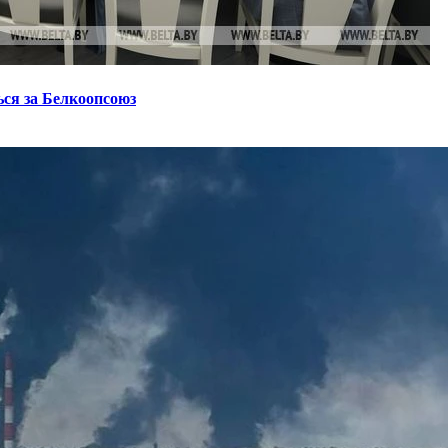
ся за Белкоопсоюз