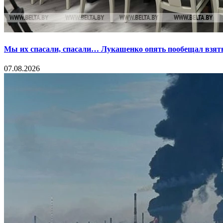
Мы их спасали, спасали… Лукашенко опять пообещал взять
07.08.2026