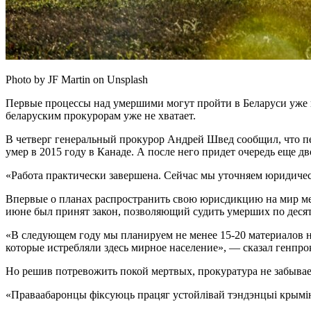
Photo by JF Martin on Unsplash
Первые процессы над умершими могут пройти в Беларуси уже в
беларуским прокурорам уже не хватает.
В четверг генеральный прокурор Андрей Швед сообщил, что пе
умер в 2015 году в Канаде. А после него придет очередь еще дв
«Работа практически завершена. Сейчас мы уточняем юридиче
Впервые о планах распространить свою юрисдикцию на мир мер
июне был принят закон, позволяющий судить умерших по десят
«В следующем году мы планируем не менее 15-20 материалов на
которые истребляли здесь мирное население», — сказал генпро
Но решив потревожить покой мертвых, прокуратура не забывает
«Праваабаронцы фіксуюць працяг устойлівай тэндэнцыі крымін