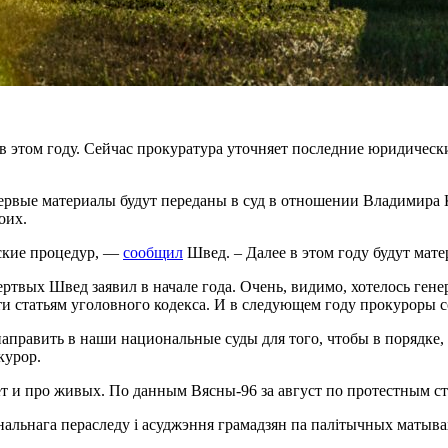
 этом году. Сейчас прокуратура уточняет последние юридические
рвые материалы будут переданы в суд в отношении Владимира К
оих.
ские процедур, —
сообщил
Швед. – Далее в этом году будут мат
твых Швед заявил в начале года. Очень, видимо, хотелось ген
и статьям уголовного кодекса. И в следующем году прокуроры 
править в наши национальные суды для того, чтобы в порядке, 
курор.
 и про живых. По данным Вясны-96 за август по протестным ста
альнага пераследу і асуджэння грамадзян па палітычных матыва