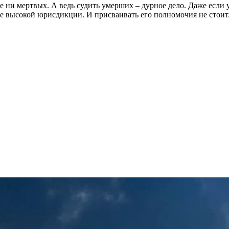
кое ни мертвых. А ведь судить умерших – дурное дело. Даже ес
ее высокой юрисдикции. И присваивать его полномочия не стоит.